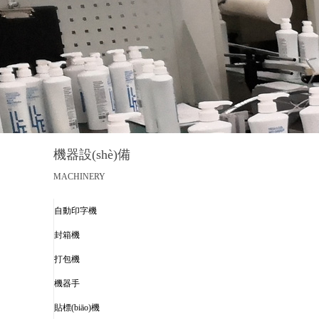
機器設(shè)備
MACHINERY
自動印字機
封箱機
打包機
機器手
貼標(biāo)機