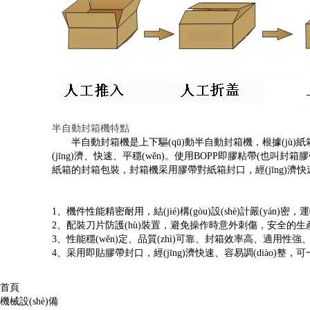
半自動封箱機特點
半自動封箱機是上下驅(qū)動半自動封箱機，根據(jù)紙箱規(guī)格
(jīng)濟、快速、平穩(wěn)。使用BOPP即膠粘帶(也叫封箱膠帶
紙箱的封箱包裝，封箱機采用膠帶對紙箱封口，經(jīng)濟快速、容
1、機件性能精密耐用，結(jié)構(gòu)設(shè)計嚴(yán)密，運轉
2、配裝刀片防護(hù)裝置，避免操作時意外刺傷，安全的生產(
3、性能穩(wěn)定、品質(zhì)可靠、封箱效率高、適用性
4、采用即貼膠帶封口，經(jīng)濟快速、容易調(diào)整
首頁
機械設(shè)備