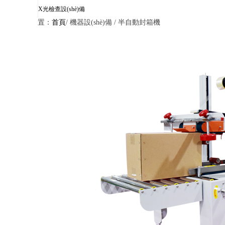
X光檢查設(shè)備
置：
首頁
/ 機器設(shè)備 /
半自動封箱機